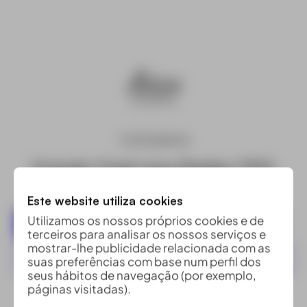
TOPOGRAFIA
Estação Total Leica Flexline TS10
Este website utiliza cookies
Utilizamos os nossos próprios cookies e de
Ver mais
terceiros para analisar os nossos serviços e
mostrar-lhe publicidade relacionada com as
Aluguer
suas preferências com base num perfil dos
seus hábitos de navegação (por exemplo,
páginas visitadas).