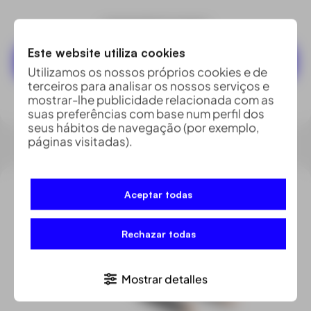
ACESSÓRIOS MAVIC
Este website utiliza cookies
Ver mais
Utilizamos os nossos próprios cookies e de
terceiros para analisar os nossos serviços e
mostrar-lhe publicidade relacionada com as
suas preferências com base num perfil dos
seus hábitos de navegação (por exemplo,
páginas visitadas).
Aceptar todas
Rechazar todas
Mostrar detalles