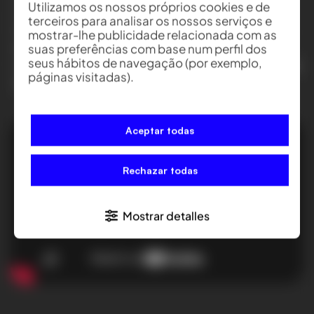
Utilizamos os nossos próprios cookies e de
como na obtenção de entregáveis para diferentes
terceiros para analisar os nossos serviços e
indústrias. Os entregáveis incluem dados de nuvens
mostrar-lhe publicidade relacionada com as
de pontos classificados de alta qualidade ou dados
suas preferências com base num perfil dos
seus hábitos de navegação (por exemplo,
vetoriais para serem utilizados em diversas aplicações
páginas visitadas).
de engenharia e manutenção.
Aceptar todas
Rechazar todas
Mostrar detalles