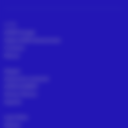
ACRE
ACRE Portugal
Sedes ACRE internacionais
Contacto
Marcas
Aluguer
Assessoria comercial
ACRE ACADEMY
Serviço Técnico
Suporte
Loja Online
Setores