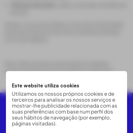
Notícias relevantes
sobre o mercado e tendências
do setor.
Indique‑nos os seus dados e o seu setor de atividade
para que possamos enviar‑lhe conteúdos alinhados
com o seu trabalho.
Nota: Pode cancelar a subscrição em qualquer
momento através do link incluído em cada email.
Este website utiliza cookies
Utilizamos os nossos próprios cookies e de
terceiros para analisar os nossos serviços e
mostrar-lhe publicidade relacionada com as
suas preferências com base num perfil dos
seus hábitos de navegação (por exemplo,
páginas visitadas).