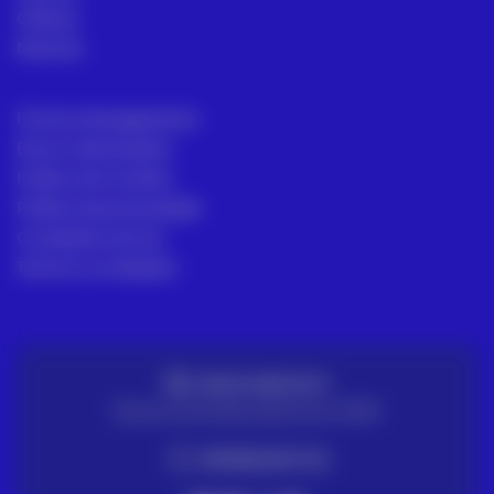
Ofertas
Noticias
Formas de pagamento
Envio e devoluções
Política de Cookies
Política de privacidade
Condições de Uso
Termos e condições
ENVIO GRATUITO
Para encomendas superiores a 100€
ENTREGA EM 72H