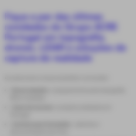
Fique a par das últimas
novidades do Grupo ACRE
Portugal em topografia,
drones, LiDAR e soluções de
captura de realidade
Ao subscrever a nossa newsletter, vai receber:
Novas soluções
e equipamentos para topografia,
RPA e medição.
Casos de sucesso
e projetos realizados em
Portugal.
Convites para formações
, webinars e
demonstrações técnicas.