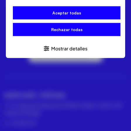
A ACRE vende e aluga equipamentos de topografia
Leica. Estações totais, níveis ou GPS. Drones DJI e
Aceptar todas
câmaras termográficas FLIR.
Rechazar todas
Mostrar detalles
Subscrever a newsletter
GRUPO ACRE – PORTUGAL
R. César de Oliveira N 2 D PISO 2 SALA 1, 1600-427
Lisboa, Portugal
211 387 674