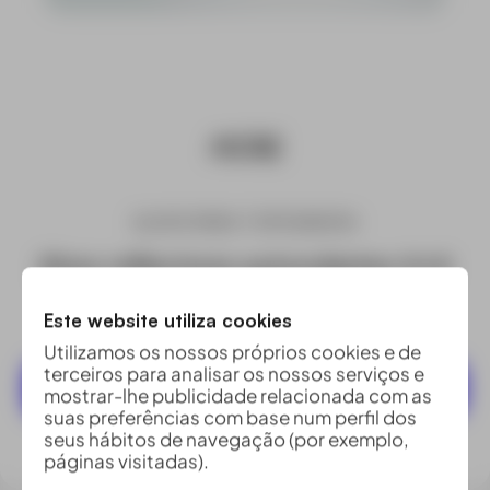
ALVOS PARA TOPOGRAFIA
Alvos reflectores autocolantes 6×6
ACRE
Este website utiliza cookies
Utilizamos os nossos próprios cookies e de
terceiros para analisar os nossos serviços e
Ver mais
mostrar-lhe publicidade relacionada com as
suas preferências com base num perfil dos
seus hábitos de navegação (por exemplo,
páginas visitadas).