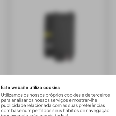
Este website utiliza cookies
Utilizamos os nossos próprios cookies e de terceiros
para analisar os nossos serviços e mostrar-lhe
publicidade relacionada com as suas preferências
com base num perfil dos seus hábitos de navegação
(por exemplo, páginas visitadas).