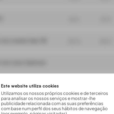
07
55 €
40 €
 com scanner laser 3D
240 €
185 €
 com Leica Captivate
-
-
Este website utiliza cookies
Utilizamos os nossos próprios cookies e de terceiros
para analisar os nossos serviços e mostrar-lhe
IVOS
publicidade relacionada com as suas preferências
com base num perfil dos seus hábitos de navegação
(por exemplo, páginas visitadas).