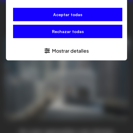
Aceptar todas
Rechazar todas
Mostrar detalles
As suas operações com drones