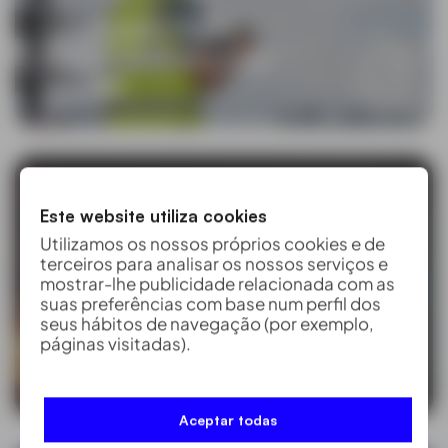
CÂMARAS PARA
TOPOGRAFIA COM
DRONE
Este website utiliza cookies
Utilizamos os nossos próprios cookies e de
terceiros para analisar os nossos serviços e
mostrar-lhe publicidade relacionada com as
suas preferências com base num perfil dos
CÂMARAS
seus hábitos de navegação (por exemplo,
páginas visitadas).
TERMOGRÁFICAS PARA
DRONE
Aceptar todas