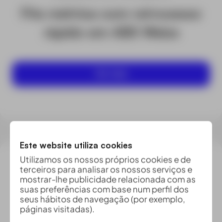
Fita métrica com retrocesso
rápido em ABS Weiss
Ver mais
Este website utiliza cookies
Utilizamos os nossos próprios cookies e de
terceiros para analisar os nossos serviços e
mostrar-lhe publicidade relacionada com as
suas preferências com base num perfil dos
seus hábitos de navegação (por exemplo,
páginas visitadas).