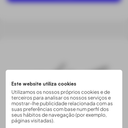
Este website utiliza cookies
Utilizamos os nossos próprios cookies e de
terceiros para analisar os nossos serviços e
mostrar-lhe publicidade relacionada com as
suas preferências com base num perfil dos
seus hábitos de navegação (por exemplo,
páginas visitadas).