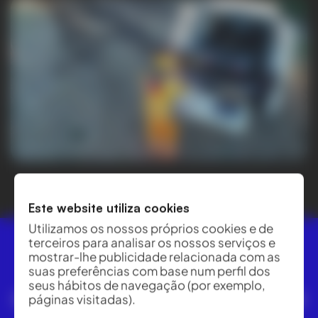
Este website utiliza cookies
Utilizamos os nossos próprios cookies e de
terceiros para analisar os nossos serviços e
mostrar-lhe publicidade relacionada com as
Quantas vezes já imaginou
suas preferências com base num perfil dos
seus hábitos de navegação (por exemplo,
como a tecnologia de drones
páginas visitadas).