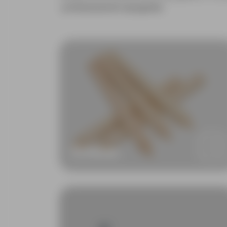
profissional de topografia
.
Estacas