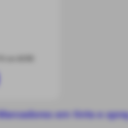
 70 cm ACRE
Marcadores em tinta e spra