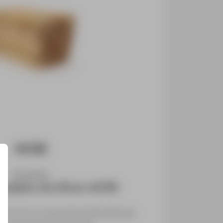
ESTACAS
 madeira de 50cm ACRE
0×3×3 cm com ponta piramidal para