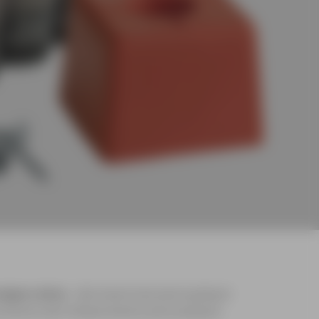
egos e alvos
, são essenciais para qualquer
produtos são indispensáveis para qualquer