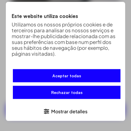
Este website utiliza cookies
Utilizamos os nossos próprios cookies e de
terceiros para analisar os nossos serviços e
mostrar-lhe publicidade relacionada com as
suas preferências com base num perfil dos
seus hábitos de navegação (por exemplo,
páginas visitadas).
TOPOGRAFIA
Aceptar todas
tcpTUNNEL CAD
Rechazar todas
Ver mais
Mostrar detalles