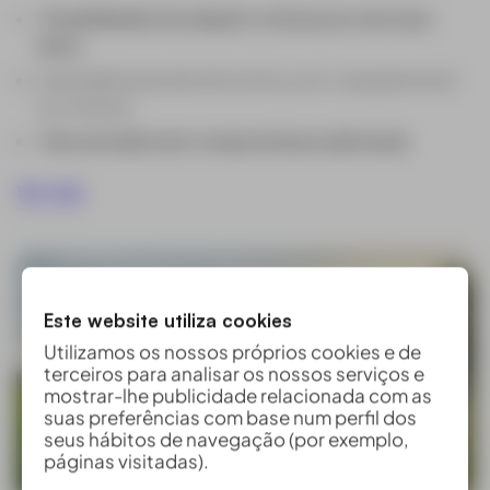
Possibilidade de adquirir o drone por uma taxa
única
Liberdade para decidir se fica com o equipamento
ou o renova
Sem pressão nem compromissos adicionais
Ver más
Este website utiliza cookies
Utilizamos os nossos próprios cookies e de
terceiros para analisar os nossos serviços e
mostrar-lhe publicidade relacionada com as
suas preferências com base num perfil dos
seus hábitos de navegação (por exemplo,
páginas visitadas).