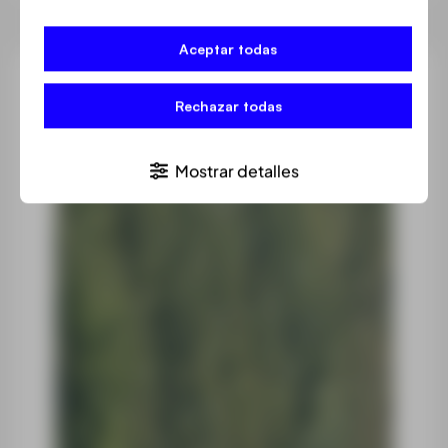
Aceptar todas
Rechazar todas
Mostrar detalles