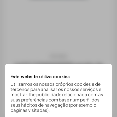
DRONES
UgCS COMMANDER gestão de
frotas de drones
Este website utiliza cookies
Utilizamos os nossos próprios cookies e de
O UgCS Commander foi concebido para a
terceiros para analisar os nossos serviços e
gestão simultânea de vários UAVs em missões
mostrar-lhe publicidade relacionada com as
suas preferências com base num perfil dos
automatizadas
seus hábitos de navegação (por exemplo,
páginas visitadas).