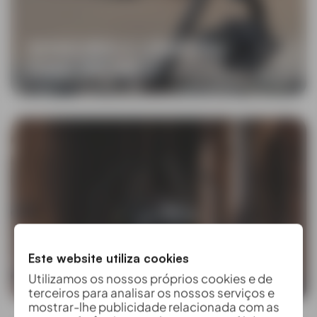
SENSORES E CÂMERAS
PARA DRONE
DRONES PARA ESPAÇOS
Este website utiliza cookies
CONFINADOS
Utilizamos os nossos próprios cookies e de
terceiros para analisar os nossos serviços e
mostrar-lhe publicidade relacionada com as