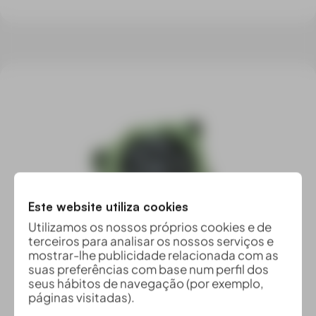
Este website utiliza cookies
Utilizamos os nossos próprios cookies e de
terceiros para analisar os nossos serviços e
mostrar-lhe publicidade relacionada com as
suas preferências com base num perfil dos
seus hábitos de navegação (por exemplo,
páginas visitadas).