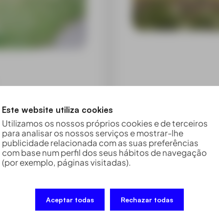
SENSORES
Este website utiliza cookies
ARA DRONE
Magnetómetro p
H Engineering
Utilizamos os nossos próprios cookies e de terceiros
para analisar os nossos serviços e mostrar-lhe
Explore o sistema de
publicidade relacionada com as suas preferências
ebido para uma recolha
geofísica
com base num perfil dos seus hábitos de navegação
rrâneos.
(por exemplo, páginas visitadas).
Aceptar todas
Rechazar todas