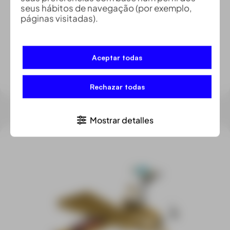
seus hábitos de navegação (por exemplo,
páginas visitadas).
Aceptar todas
Rechazar todas
Mostrar detalles