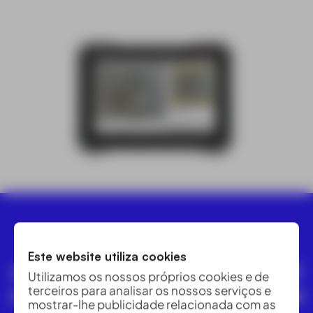
Fale com os nossos
Este website utiliza cookies
especialistas e descubra qual
Utilizamos os nossos próprios cookies e de
o controlador de campo Leica
terceiros para analisar os nossos serviços e
mostrar-lhe publicidade relacionada com as