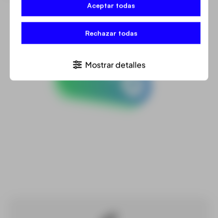
Aceptar todas
Rechazar todas
Mostrar detalles