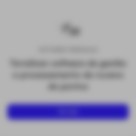
SOFTWARE TERRASOLID
TerraScan software de gestão
e processamento de nuvens
de pontos
Ver mais