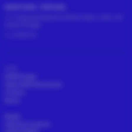
GRUPO ACRE – PORTUGAL
R. César de Oliveira N 2 D PISO 2 SALA 1, 1600-427
Lisboa, Portugal
211 387 674
ACRE
ACRE Portugal
Sedes ACRE internacionais
Contacto
Marcas
Aluguer
Assessoria comercial
ACRE ACADEMY