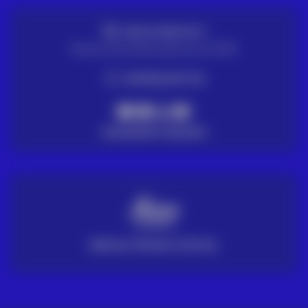
ENVIO GRATUITO
Para encomendas superiores a 100€
ENTREGA EM 72H
PAGAMENTO SEGURO
SERVIÇO TÉCNICO OFICIAL