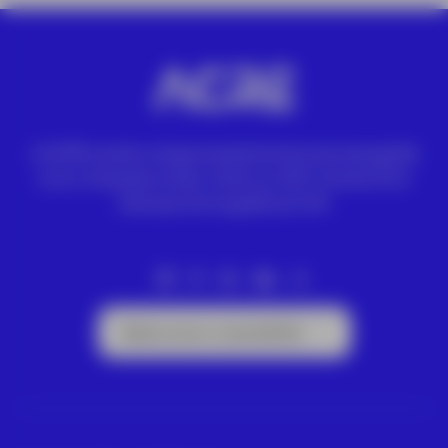
A ACRE vende e aluga equipamentos de topografia
Leica. Estações totais, níveis ou GPS. Drones DJI e
câmaras termográficas FLIR.
Subscrever a newsletter