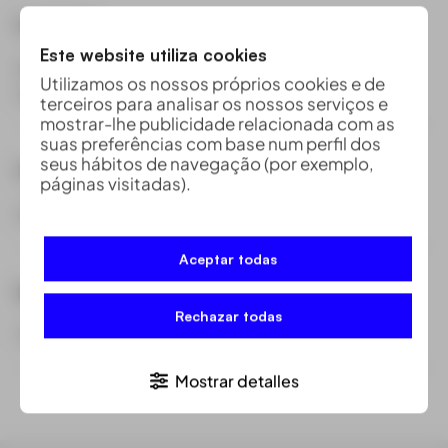
Ecrã LCD
Este website utiliza cookies
Ecrã LCD de alta resolução (resolução não
Utilizamos os nossos próprios cookies e de
especificada), Tamanho da ecrã não especificado
terceiros para analisar os nossos serviços e
mostrar-lhe publicidade relacionada com as
suas preferências com base num perfil dos
seus hábitos de navegação (por exemplo,
Material do corpo
páginas visitadas).
Alumínio
Aceptar todas
Bateria
Rechazar todas
Tipo de bateria: 4 x pilhas AA (não incluídas)
Mostrar detalles