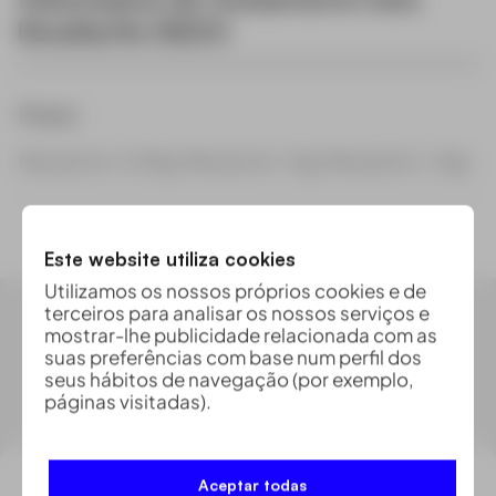
Nivellierfix NEDO
Pesos
Mira de 3m: 0.8 Kg, Mira de 4m: 1 Kg, Mira de 5m: 1.1Kg
Este website utiliza cookies
Utilizamos os nossos próprios cookies e de
terceiros para analisar os nossos serviços e
mostrar-lhe publicidade relacionada com as
suas preferências com base num perfil dos
Produtos relacionados
seus hábitos de navegação (por exemplo,
páginas visitadas).
Aceptar todas