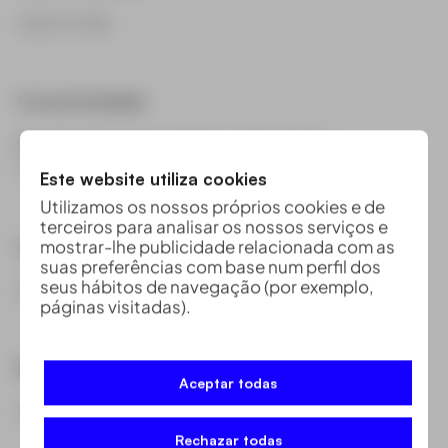
2 de 1,5 V AA
Conectividade
Bluetooth de baixa energia; protocolo de
comunicações: METERLiNK®
Este website utiliza cookies
Utilizamos os nossos próprios cookies e de
terceiros para analisar os nossos serviços e
Certificações
mostrar-lhe publicidade relacionada com as
suas preferências com base num perfil dos
seus hábitos de navegação (por exemplo,
CE, RCM, FCC/IC
páginas visitadas).
Écran
Aceptar todas
LCD multifunções com retroiluminação
Rechazar todas