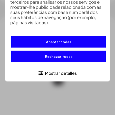
terceiros para analisar os nossos serviços e
mostrar-lhe publicidade relacionada com as
suas preferências com base num perfil dos
seus hábitos de navegação (por exemplo,
páginas visitadas).
Aceptar todas
Rechazar todas
Mostrar detalles