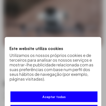
Este website utiliza cookies
Utilizamos os nossos próprios cookies e de
terceiros para analisar os nossos serviços e
mostrar-lhe publicidade relacionada com as
suas preferências com base num perfil dos
seus hábitos de navegação (por exemplo,
páginas visitadas).
Klick
CONTROLO DE SEGURANÇA
Aceptar todas
INSTANTÂNEO