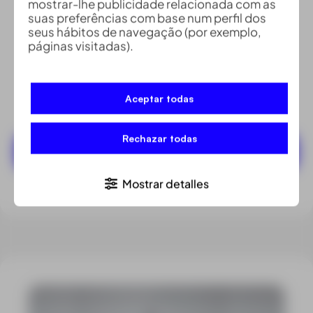
mostrar-lhe publicidade relacionada com as
suas preferências com base num perfil dos
seus hábitos de navegação (por exemplo,
páginas visitadas).
ACESSÓRIOS DE TOPOGRAFIA
Tripé rápido Leica GST6
Aceptar todas
Rechazar todas
Ver mais
Mostrar detalles