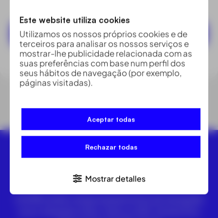
Este website utiliza cookies
Ver mais
Utilizamos os nossos próprios cookies e de
terceiros para analisar os nossos serviços e
mostrar-lhe publicidade relacionada com as
suas preferências com base num perfil dos
seus hábitos de navegação (por exemplo,
páginas visitadas).
Aceptar todas
Rechazar todas
Mostrar detalles
A ACRE vende e aluga equipamentos de topografia
Leica. Estações totais, níveis ou GPS. Drones DJI e