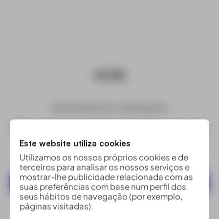
ACESSÓRIOS DE TOPOGRAFIA
Fissurometro digital para fissuras em
betão
Este website utiliza cookies
Utilizamos os nossos próprios cookies e de
terceiros para analisar os nossos serviços e
mostrar-lhe publicidade relacionada com as
Ver mais
suas preferências com base num perfil dos
seus hábitos de navegação (por exemplo,
páginas visitadas).