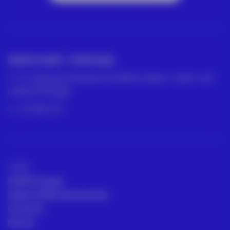
GRUPO ACRE – PORTUGAL
R. César de Oliveira N 2 D PISO 2 SALA 1, 1600-427
Lisboa, Portugal
211 387 674
ACRE
ACRE Portugal
Sedes ACRE internacionais
Contacto
Marcas