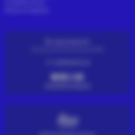
Condições de Uso
Termos e condições
ENVIO GRATUITO
Para encomendas superiores a 100€
ENTREGA EM 72H
PAGAMENTO SEGURO