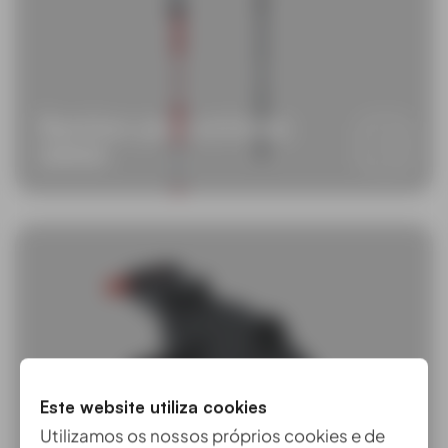
Bastões para antenas
GNSS
Este website utiliza cookies
Utilizamos os nossos próprios cookies e de
Acessórios para Bastões