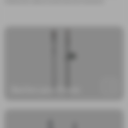
material de carbono extremamente resistente.
Bastões para Prisma