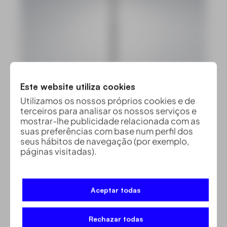
Este website utiliza cookies
Utilizamos os nossos próprios cookies e de
terceiros para analisar os nossos serviços e
mostrar-lhe publicidade relacionada com as
suas preferências com base num perfil dos
seus hábitos de navegação (por exemplo,
páginas visitadas).
ACESSÓRIOS DE TOPOGRAFIA
Aceptar todas
Bastão telescópico para antena
Rechazar todas
GNSS em mochila Leica GAD32