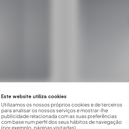
Este website utiliza cookies
Utilizamos os nossos próprios cookies e de terceiros
para analisar os nossos serviços e mostrar-lhe
publicidade relacionada com as suas preferências
GRAFIA
com base num perfil dos seus hábitos de navegação
mo para prisma
ACESS
(por exemplo, páginas visitadas).