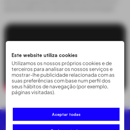
por minuto graças à disposição de seus 16 bicos e à
grande potência de suas bombas de pulverização.
Este website utiliza cookies
Utilizamos os nossos próprios cookies e de
terceiros para analisar os nossos serviços e
mostrar-lhe publicidade relacionada com as
suas preferências com base num perfil dos
seus hábitos de navegação (por exemplo,
páginas visitadas).
Aceptar todas