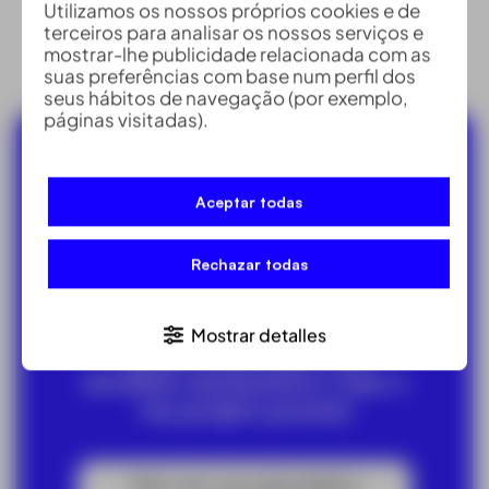
Utilizamos os nossos próprios cookies e de
terceiros para analisar os nossos serviços e
mostrar-lhe publicidade relacionada com as
suas preferências com base num perfil dos
seus hábitos de navegação (por exemplo,
páginas visitadas).
Tens dúvidas sobre
Aceptar todas
este produto?
Rechazar todas
Os nossos especialistas
orientam-te sem
Mostrar detalles
compromisso para que
escolhas exatamente o que o
teu projeto precisa
Fala com um especialista