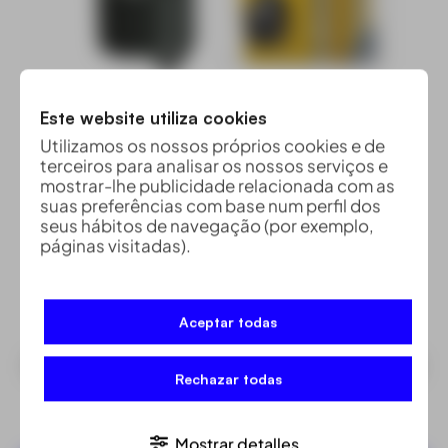
Este website utiliza cookies
Utilizamos os nossos próprios cookies e de
terceiros para analisar os nossos serviços e
mostrar-lhe publicidade relacionada com as
suas preferências com base num perfil dos
seus hábitos de navegação (por exemplo,
páginas visitadas).
Aceptar todas
ACESSÓRIOS DE TOPOGRAFIA
Nível esférico ajustável para miras 12
Rechazar todas
´/2mm ACRE
Mostrar detalles