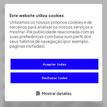
CW-007
Este website utiliza cookies
Utilizamos os nossos próprios cookies e de
Uma plataforma UAV portátil e integrada que oferece
terceiros para analisar os nossos serviços e
uma excepcional aos nossos clientes.
mostrar-lhe publicidade relacionada com as
suas preferências com base num perfil dos
CW-15
seus hábitos de navegação (por exemplo,
páginas visitadas).
Drone VTOL inteligente e alimentado por bateria
CW-25E
Aceptar todas
Drone VTOL elétrico de asa fixa de longa duração
Rechazar todas
Aplicações industriais
Mostrar detalles
A CA-103 promove
imagens de
alta resolução de quadro completo