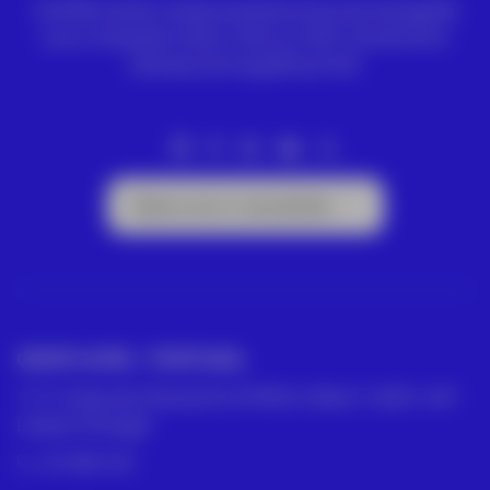
A ACRE vende e aluga equipamentos de topografia
Leica. Estações totais, níveis ou GPS. Drones DJI e
câmaras termográficas FLIR.
Subscrever a newsletter
GRUPO ACRE – PORTUGAL
R. César de Oliveira N 2 D PISO 2 SALA 1, 1600-427
Lisboa, Portugal
211 387 674