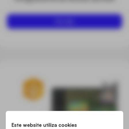
Ver mais
Este website utiliza cookies