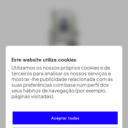
Este website utiliza cookies
Utilizamos os nossos próprios cookies e de
terceiros para analisar os nossos serviços e
mostrar-lhe publicidade relacionada com as
suas preferências com base num perfil dos
seus hábitos de navegação (por exemplo,
páginas visitadas).
Aceptar todas
TOPOGRAFIA