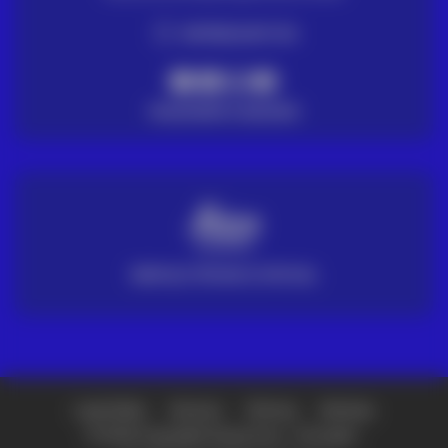
ENTREGA EM 72H
PAGAMENTO SEGURO
SERVIÇO TÉCNICO OFICIAL
Loja Online
Setores
Ofertas
Noticias
© 2026 Copyright Grupo Acre – Portugal -