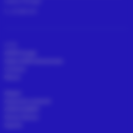
Lisboa, Portugal
211 387 674
ACRE
ACRE Portugal
Sedes ACRE internacionais
Contacto
Marcas
Aluguer
Assessoria comercial
ACRE ACADEMY
Serviço Técnico
Suporte