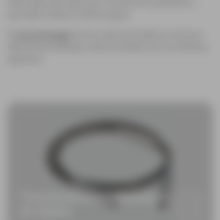
fabricados sob rigorosos controlos de qualidade, o
que fazem deles a melhor opção.
Na
Acre Portugal
, temos cabos de todas as marcas e
fabricamos qualquer cabo à medida com as melhores
garantias.
Transferência e descarga
de dados