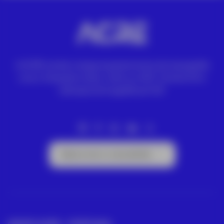
A ACRE vende e aluga equipamentos de topografia
Leica. Estações totais, níveis ou GPS. Drones DJI e
câmaras termográficas FLIR.
Subscrever a newsletter