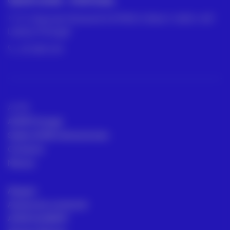
GRUPO ACRE – PORTUGAL
R. César de Oliveira N 2 D PISO 2 SALA 1, 1600-427
Lisboa, Portugal
211 387 674
ACRE
ACRE Portugal
Sedes ACRE internacionais
Contacto
Marcas
Aluguer
Assessoria comercial
ACRE ACADEMY