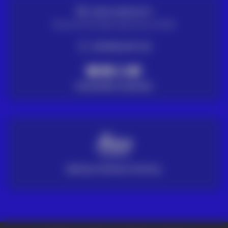
ENVIO GRATUITO
Para encomendas superiores a 100€
ENTREGA EM 72H
PAGAMENTO SEGURO
SERVIÇO TÉCNICO OFICIAL