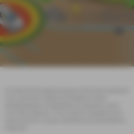
Os sistemas de segurança para controlo de maquinaria
Leica, permitem realizar actividades em obra
salvaguardando a integridade dos operários, assim
como das máquinas. O seu sistema integrado emite
sinais acústicos, visuais e vibratórios aos operadores e
máquinas.