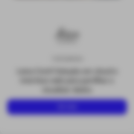
TOPOGRAFIA
Leica ConX Solução em cloud e
interface web para partilhar e
visualizar dados
Ver mais