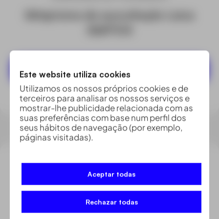
Miniprisma de auscultação Leica
GMP104
Ver mais
Este website utiliza cookies
Utilizamos os nossos próprios cookies e de
terceiros para analisar os nossos serviços e
mostrar-lhe publicidade relacionada com as
suas preferências com base num perfil dos
seus hábitos de navegação (por exemplo,
páginas visitadas).
Aceptar todas
Rechazar todas