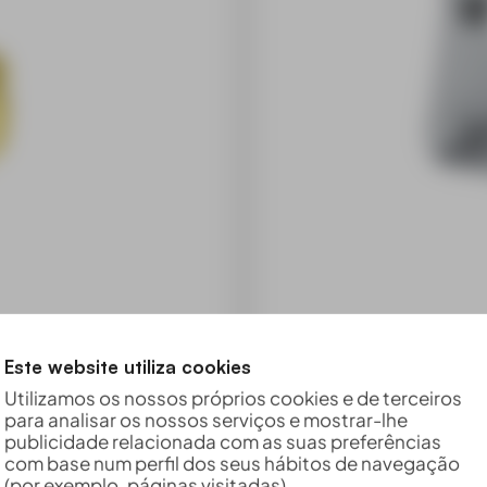
Este website utiliza cookies
Utilizamos os nossos próprios cookies e de terceiros
para analisar os nossos serviços e mostrar-lhe
ACESS
GRAFIA
publicidade relacionada com as suas preferências
Adaptador e s
ra prisma GPR112
com base num perfil dos seus hábitos de navegação
(por exemplo, páginas visitadas).