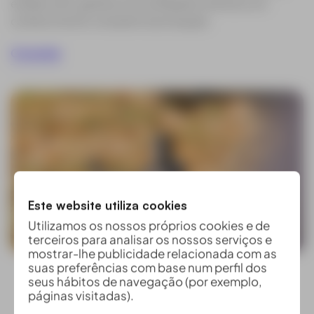
estado LED, garante uma utilização intuitiva e um
conhecimento completo da situação.
Consultar
Este website utiliza cookies
Utilizamos os nossos próprios cookies e de
terceiros para analisar os nossos serviços e
mostrar-lhe publicidade relacionada com as
suas preferências com base num perfil dos
seus hábitos de navegação (por exemplo,
páginas visitadas).