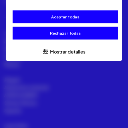
211 387 674
Aceptar todas
ACRE
Rechazar todas
ACRE Portugal
Sedes ACRE internacionais
Mostrar detalles
Contacto
Marcas
Aluguer
Assessoria comercial
ACRE ACADEMY
Serviço Técnico
Suporte
Loja Online