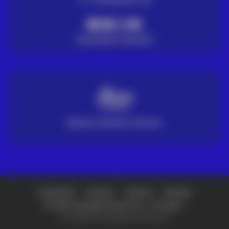
PAGAMENTO SEGURO
SERVIÇO TÉCNICO OFICIAL
Loja Online
Setores
Ofertas
Noticias
© 2026 Copyright Grupo Acre – Portugal -
Concebido e produzido por Fullcircle.