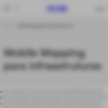
Inicio
Mobile Mapping para infraestruturas
Mobile Mapping
para infraestruturas
Leica Pegasus Two Ultimate é a solução Mobile Mapping
para cartografia móvel que combina vários scanners a laser
com receptores GNSS, IMU e DMI. Pode ser montado em