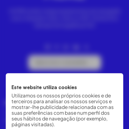
A ACRE vende e aluga equipamentos de topografia
Leica. Estações totais, níveis ou GPS. Drones DJI e
câmaras termográficas FLIR.
Subscrever a newsletter
Este website utiliza cookies
Utilizamos os nossos próprios cookies e de
terceiros para analisar os nossos serviços e
GRUPO ACRE – PORTUGAL
mostrar-lhe publicidade relacionada com as
suas preferências com base num perfil dos
R. César de Oliveira N 2 D PISO 2 SALA 1, 1600-427
seus hábitos de navegação (por exemplo,
Lisboa, Portugal
páginas visitadas).