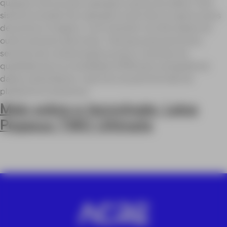
qualquer veículo para captação massiva de dados. Este
sistema inovador de captação móvel não só capta nuvens
de pontos e imagens, como também recolhe dados de
outros sensores adicionais. Câmaras para pavimento,
sensores de contaminação acústica, sensores de
qualidade de ar ou GeoRadar (GPR) para cartografia de
dados subterrâneos; tudo isto nos permite falar de
plataforma multisensor.
Mais sobre a tecnologia: Leica
Pegasus TWO Ultimate