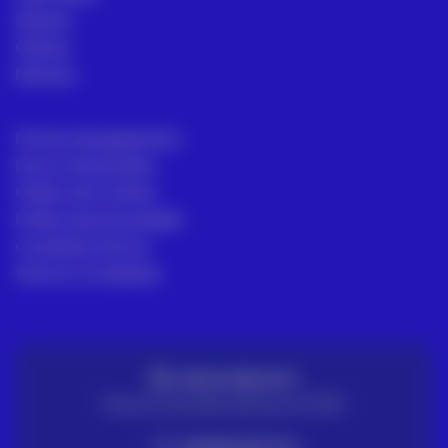
Setores
Ofertas
Noticias
Formas de pagamento
Envio e devoluções
Política de Cookies
Política de privacidade
Condições de Uso
Termos e condições
ENVIO GRATUITO
Para encomendas superiores a 100€
ENTREGA EM 72H